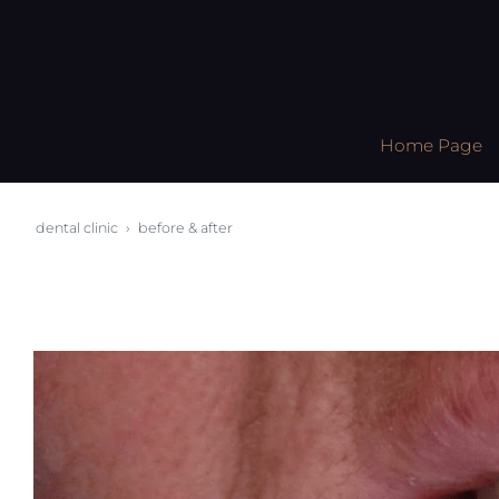
Home Page
dental clinic
before & after