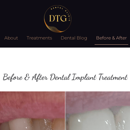
About
Treatments
Dental Blog
Before & After
Before & After Dental Implant Treatment